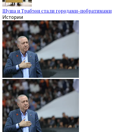
Шуша и Трабзон стали городами-побратимами
Истории