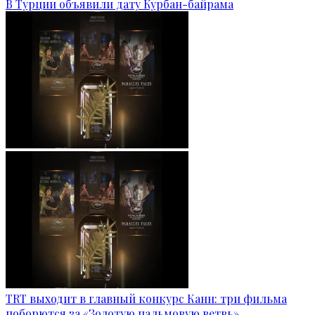
В Турции объявили дату Курбан-байрама
TRT выходит в главный конкурс Канн: три фильма
поборются за «Золотую пальмовую ветвь»