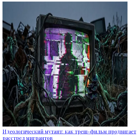
Идеологический мутант: как треш-фильм продвигает
расстрел мигрантов