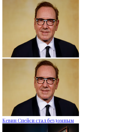
Кевин Спейси стал бездомным