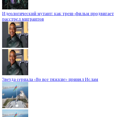
Идеологический мутант: как треш-фильм продвигает
расстрел мигрантов
Звезда сериала «Во все тяжкие» принял Ислам