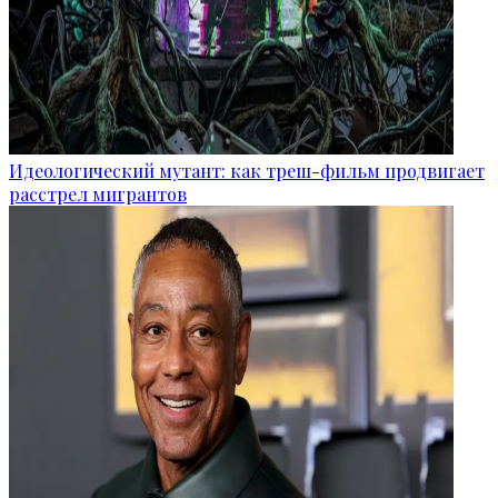
Идеологический мутант: как треш-фильм продвигает
расстрел мигрантов