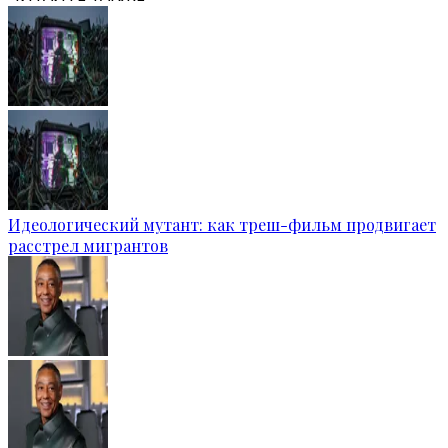
Идеологический мутант: как треш-фильм продвигает
расстрел мигрантов