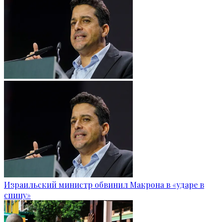
Израильский министр обвинил Макрона в «ударе в
спину»