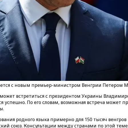
ается с новым премьер-министром Венгрии Петером 
может встретиться с президентом Украины Владимиро
 успешно. По его словам, возможная встреча может про
ы.
ования родного языка примерно для 150 тысяч венгров
кий союз. Консультации между странами по этой теме