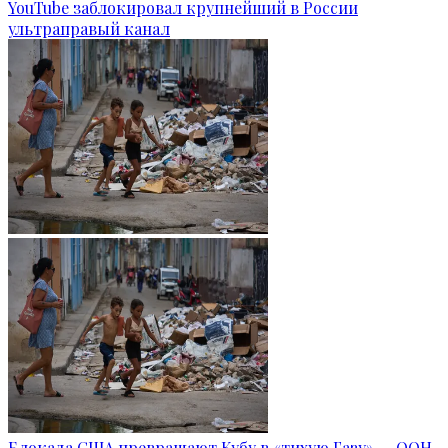
YouTube заблокировал крупнейший в России
ультраправый канал
Блокада США превращают Кубу в «тихую Газу» — ООН