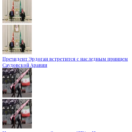
Президент Эрдоган встретится с наследным принцем
Саудовской Аравии