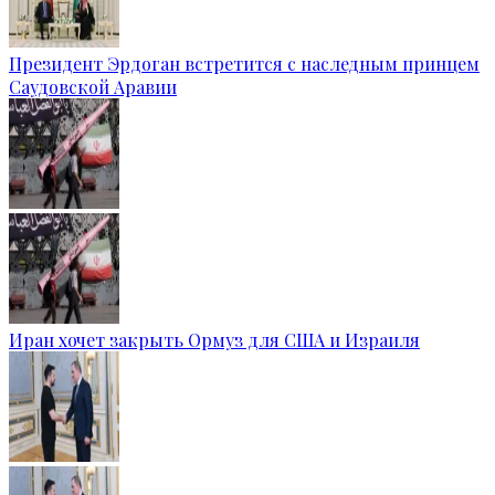
Президент Эрдоган встретится с наследным принцем
Саудовской Аравии
Иран хочет закрыть Ормуз для США и Израиля