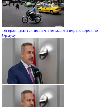
Тегеран делится новыми деталями переговоров по
Ормузу