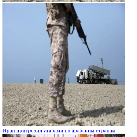
Иран пригрозил ударами по арабским странам