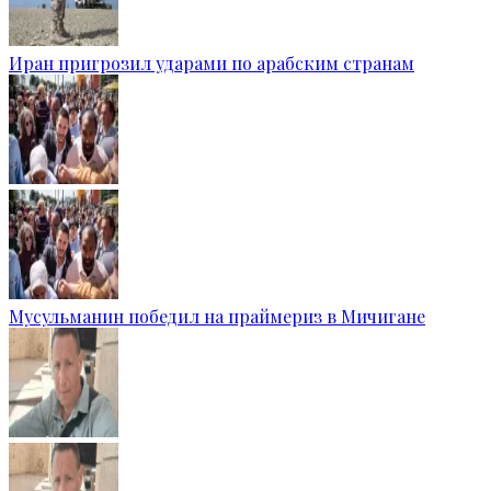
Иран пригрозил ударами по арабским странам
Мусульманин победил на праймериз в Мичигане