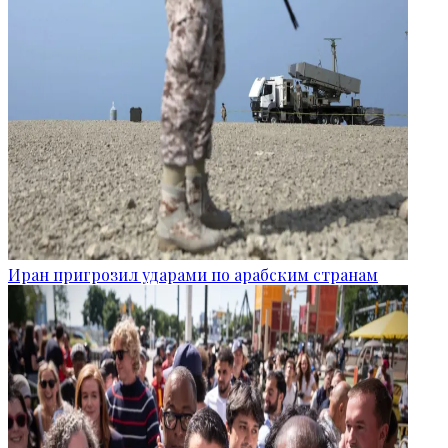
Иран пригрозил ударами по арабским странам