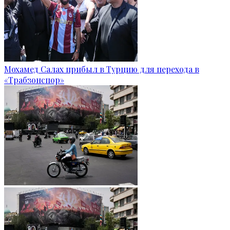
Мохамед Салах прибыл в Турцию для перехода в
«Трабзонспор»