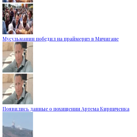
Мусульманин победил на праймериз в Мичигане
Появились данные о похищении Артема Кирпиченка