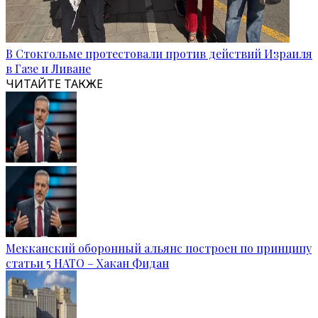
В Стокгольме протестовали против действий Израиля
в Газе и Ливане
ЧИТАЙТЕ ТАКЖЕ
Мекканский оборонный альянс построен по принципу
статьи 5 НАТО – Хакан Фидан