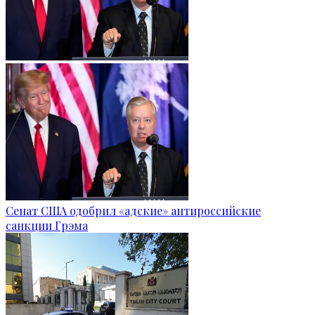
Сенат США одобрил «адские» антироссийские
санкции Грэма