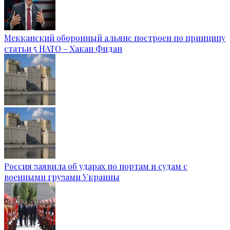
Мекканский оборонный альянс построен по принципу
статьи 5 НАТО – Хакан Фидан
Россия заявила об ударах по портам и судам с
военными грузами Украины