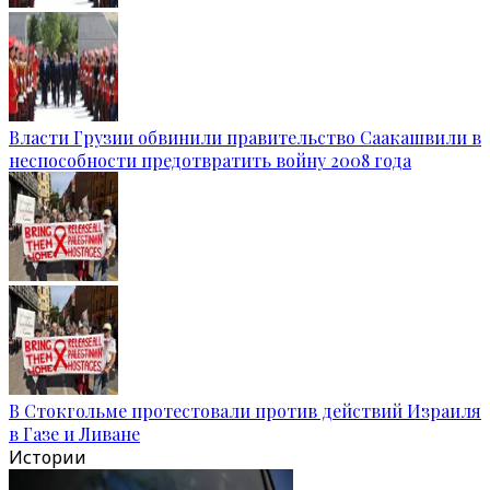
Власти Грузии обвинили правительство Саакашвили в
неспособности предотвратить войну 2008 года
В Стокгольме протестовали против действий Израиля
в Газе и Ливане
Истории