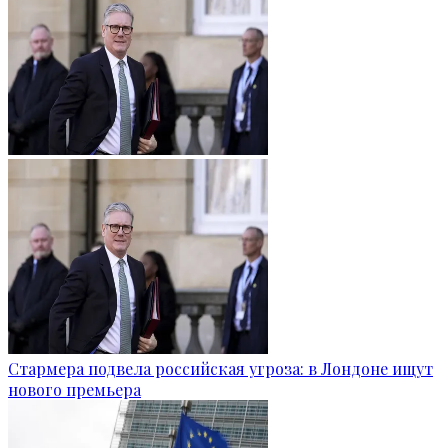
Стармера подвела российская угроза: в Лондоне ищут
нового премьера