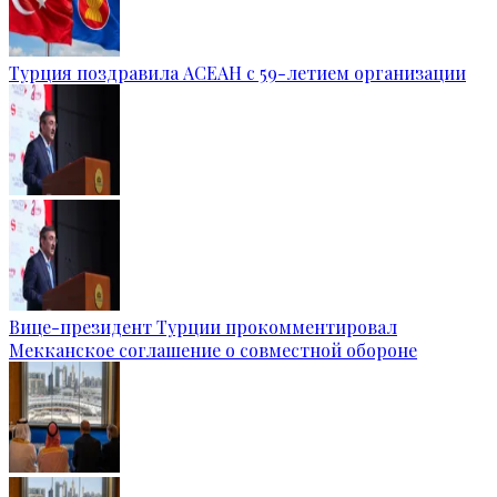
Турция поздравила АСЕАН с 59-летием организации
Вице-президент Турции прокомментировал
Мекканское соглашение о совместной обороне