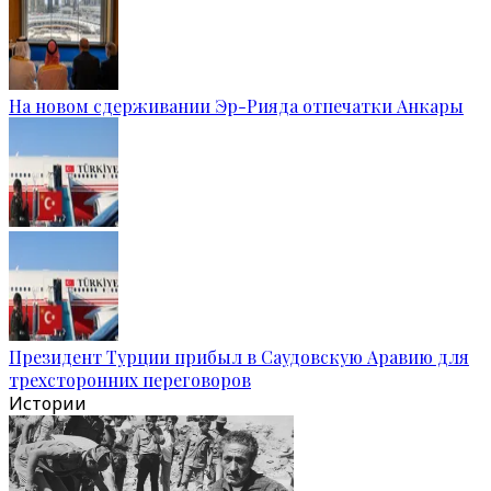
На новом сдерживании Эр-Рияда отпечатки Анкары
Президент Турции прибыл в Саудовскую Аравию для
трехсторонних переговоров
Истории