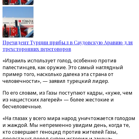
Президент Турции прибыл в Саудовскую Аравию для
трехсторонних переговоров
«Израиль использует голод, особенно против
палестинцев, как оружие. Это самый наглядный
пример того, насколько далека эта страна от
человечности», — заявил турецкий лидер.
По его словам, из Газы поступают кадры, «хуже, чем
из нацистских лагерей» — более жестокие и
бесчеловечные.
«На глазах у всего мира народ уничтожается голодом
и жаждой. Мы непременно увидим день, когда те,
кто совершает геноцид против жителей Газы,
предстанут перед судом истории и закона», —