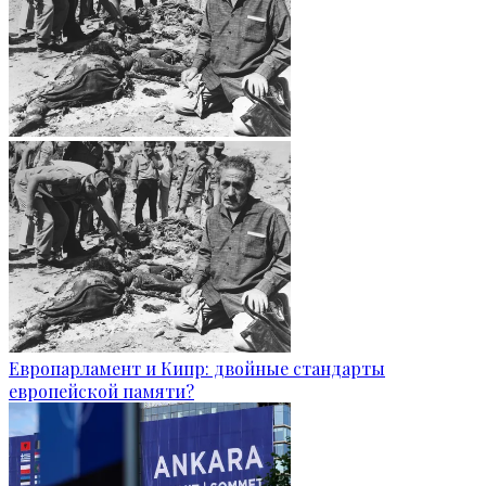
Европарламент и Кипр: двойные стандарты
европейской памяти?