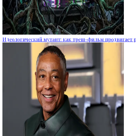
Идеологический мутант: как треш-фильм продвигает 