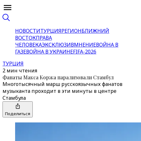
НОВОСТИ
ТУРЦИЯ
РЕГИОН
БЛИЖНИЙ
ВОСТОК
ПРАВА
ЧЕЛОВЕКА
ЭКСКЛЮЗИВ
МНЕНИЕ
ВОЙНА В
ГАЗЕ
ВОЙНА В УКРАИНЕ
FIFA-2026
ТУРЦИЯ
2 мин чтения
Фанаты Макса Коржа парализовали Стамбул
Многотысячный марш русскоязычных фанатов
музыканта проходит в эти минуты в центре
Стамбула
Поделиться