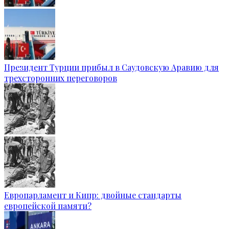
Президент Турции прибыл в Саудовскую Аравию для
трехсторонних переговоров
Европарламент и Кипр: двойные стандарты
европейской памяти?