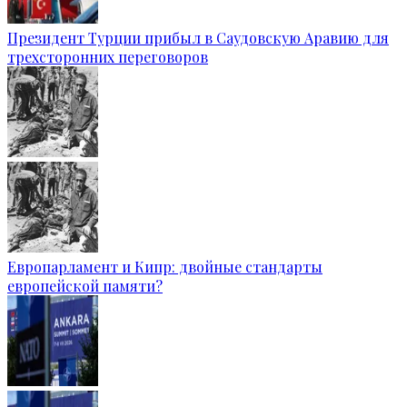
Президент Турции прибыл в Саудовскую Аравию для
трехсторонних переговоров
Европарламент и Кипр: двойные стандарты
европейской памяти?