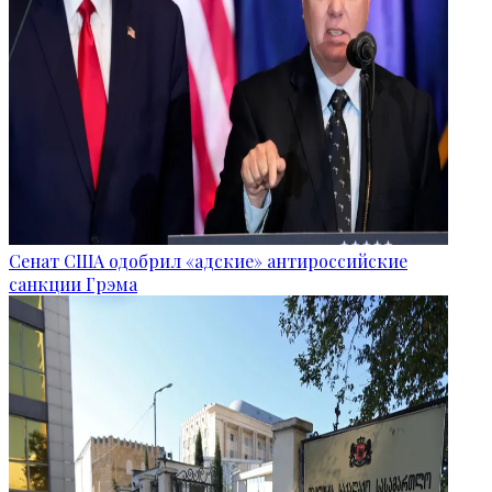
Сенат США одобрил «адские» антироссийские
санкции Грэма