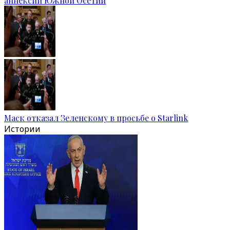
аннексии Южной Осетии
Маск отказал Зеленскому в просьбе о Starlink
Истории