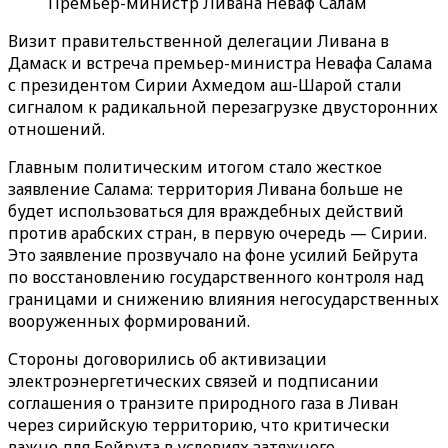
Премьер-министр Ливана Неваф Салам
Визит правительственной делегации Ливана в
Дамаск и встреча премьер-министра Невафа Салама
с президентом Сирии Ахмедом аш-Шарой стали
сигналом к радикальной перезагрузке двусторонних
отношений.
Главным политическим итогом стало жесткое
заявление Салама: территория Ливана больше не
будет использоваться для враждебных действий
против арабских стран, в первую очередь — Сирии.
Это заявление прозвучало на фоне усилий Бейрута
по восстановлению государственного контроля над
границами и снижению влияния негосударственных
вооруженных формирований.
Стороны договорились об активизации
электроэнергетических связей и подписании
соглашения о транзите природного газа в Ливан
через сирийскую территорию, что критически
важно для Бейрута в условиях затяжного