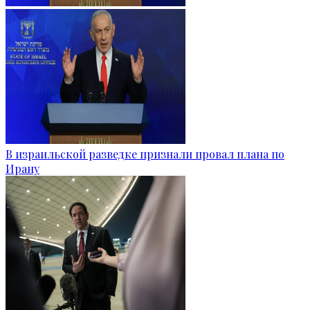
В израильской разведке признали провал плана по
Ирану