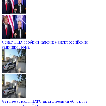
Сенат США одобрил «адские» антироссийские
санкции Грэма
Четыре страны НАТО предупредили об угрозе