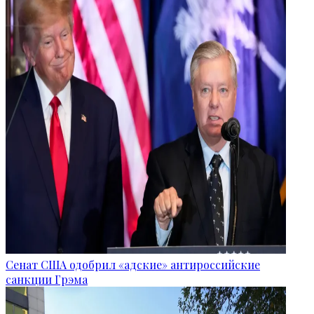
Сенат США одобрил «адские» антироссийские
санкции Грэма