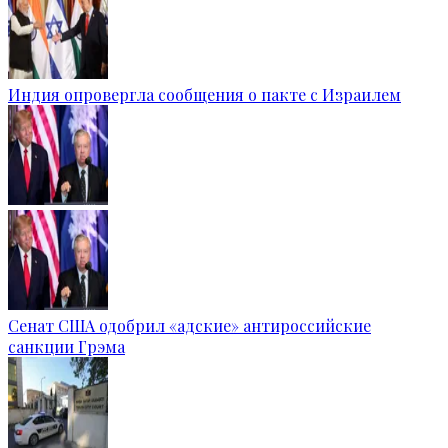
Индия опровергла сообщения о пакте с Израилем
Сенат США одобрил «адские» антироссийские
санкции Грэма