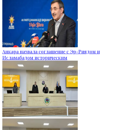
Анкара назвала соглашение с Эр-Риядом и
Исламабадом историческим