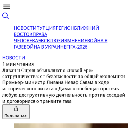
НОВОСТИ
ТУРЦИЯ
РЕГИОН
БЛИЖНИЙ
ВОСТОК
ПРАВА
ЧЕЛОВЕКА
ЭКСКЛЮЗИВ
МНЕНИЕ
ВОЙНА В
ГАЗЕ
ВОЙНА В УКРАИНЕ
FIFA-2026
НОВОСТИ
1 мин чтения
Ливан и Сирия объявляют о «новой эре»
сотрудничества: от безопасности до общей экономики
Премьер-министр Ливана Неваф Салам в ходе
исторического визита в Дамаск пообещал пресечь
любую деструктивную деятельность против соседей
и договорился о транзите газа
Поделиться