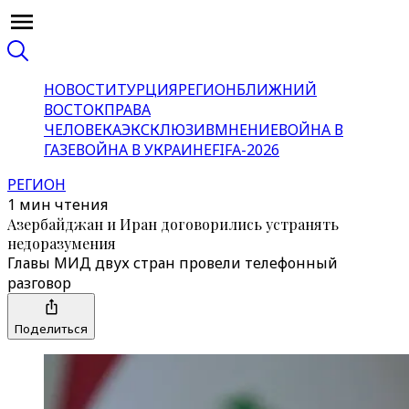
НОВОСТИ
ТУРЦИЯ
РЕГИОН
БЛИЖНИЙ
ВОСТОК
ПРАВА
ЧЕЛОВЕКА
ЭКСКЛЮЗИВ
МНЕНИЕ
ВОЙНА В
ГАЗЕ
ВОЙНА В УКРАИНЕ
FIFA-2026
РЕГИОН
1 мин чтения
Азербайджан и Иран договорились устранять
недоразумения
Главы МИД двух стран провели телефонный
разговор
Поделиться