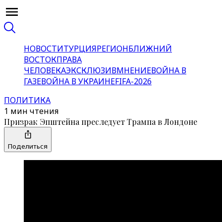
НОВОСТИ
ТУРЦИЯ
РЕГИОН
БЛИЖНИЙ
ВОСТОК
ПРАВА
ЧЕЛОВЕКА
ЭКСКЛЮЗИВ
МНЕНИЕ
ВОЙНА В
ГАЗЕ
ВОЙНА В УКРАИНЕ
FIFA-2026
ПОЛИТИКА
1 мин чтения
Призрак Эпштейна преследует Трампа в Лондоне
Поделиться