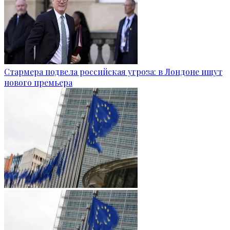
Стармера подвела российская угроза: в Лондоне ищут
нового премьера