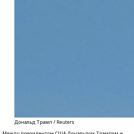
Дональд Трамп / Reuters
Между президентом США Дональдом Трампом и