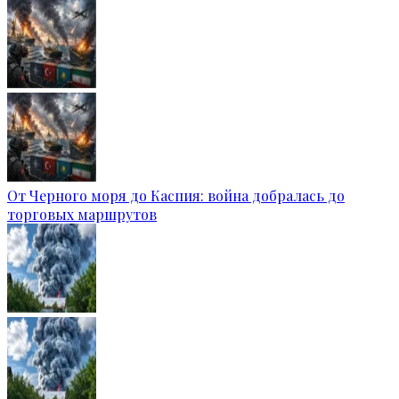
От Черного моря до Каспия: война добралась до
торговых маршрутов