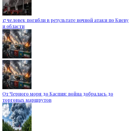
17 человек погибли в результате ночной атаки по Киеву
и области
От Черного моря до Каспия: война добралась до
торговых маршрутов