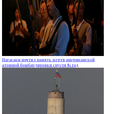
Нагасаки почтил память жертв американской
атомной бомбардировки спустя 81 год