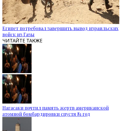
Египет потребовал завершить вывод израильских
войск из Газы
ЧИТАЙТЕ ТАКЖЕ
Нагасаки почтил память жертв американской
атомной бомбардировки спустя 81 год