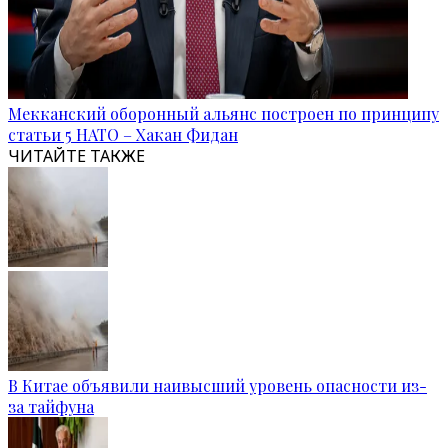
Мекканский оборонный альянс построен по принципу
статьи 5 НАТО – Хакан Фидан
ЧИТАЙТЕ ТАКЖЕ
В Китае объявили наивысший уровень опасности из-
за тайфуна