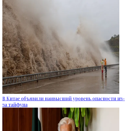
В Китае объявили наивысший уровень опасности из-
за тайфуна