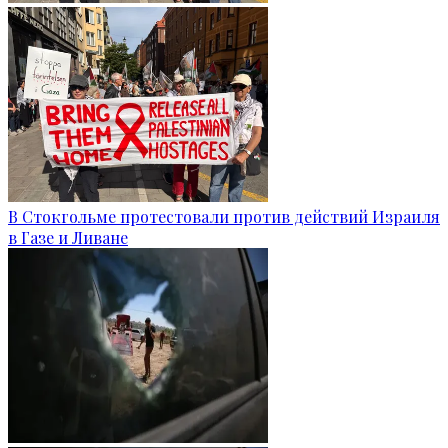
В Стокгольме протестовали против действий Израиля
в Газе и Ливане