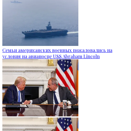
Семьи американских военных пожаловались на
условия на авианосце USS Abraham Lincoln