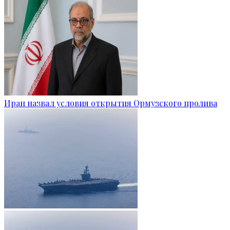
Иран назвал условия открытия Ормузского пролива