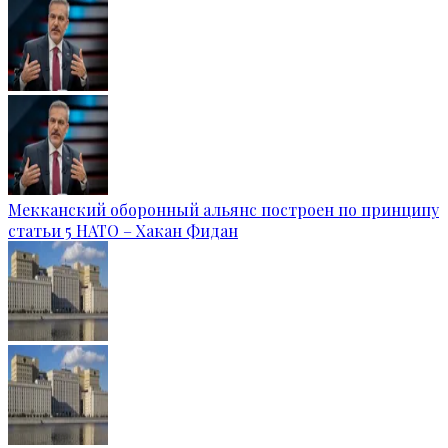
Мекканский оборонный альянс построен по принципу
статьи 5 НАТО – Хакан Фидан