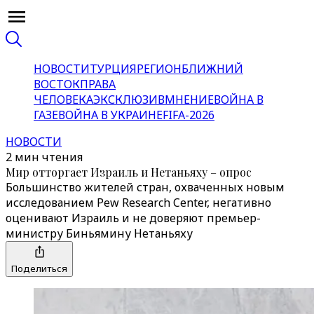
НОВОСТИ
ТУРЦИЯ
РЕГИОН
БЛИЖНИЙ
ВОСТОК
ПРАВА
ЧЕЛОВЕКА
ЭКСКЛЮЗИВ
МНЕНИЕ
ВОЙНА В
ГАЗЕ
ВОЙНА В УКРАИНЕ
FIFA-2026
НОВОСТИ
2 мин чтения
Мир отторгает Израиль и Нетаньяху – опрос
Большинство жителей стран, охваченных новым
исследованием Pew Research Center, негативно
оценивают Израиль и не доверяют премьер-
министру Биньямину Нетаньяху
Поделиться