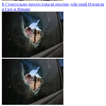
В Стокгольме протестовали против действий Израиля
в Газе и Ливане