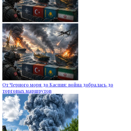
От Черного моря до Каспия: война добралась до
торговых маршрутов