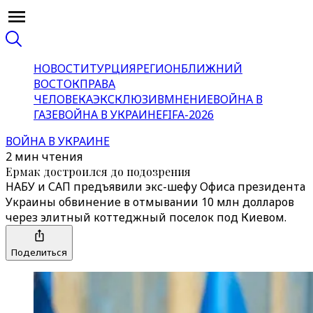
НОВОСТИ
ТУРЦИЯ
РЕГИОН
БЛИЖНИЙ
ВОСТОК
ПРАВА
ЧЕЛОВЕКА
ЭКСКЛЮЗИВ
МНЕНИЕ
ВОЙНА В
ГАЗЕ
ВОЙНА В УКРАИНЕ
FIFA-2026
ВОЙНА В УКРАИНЕ
2 мин чтения
Ермак достроился до подозрения
НАБУ и САП предъявили экс-шефу Офиса президента
Украины обвинение в отмывании 10 млн долларов
через элитный коттеджный поселок под Киевом.
Поделиться