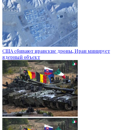
США сбивают иранские дроны, Иран минирует
ядерный объект