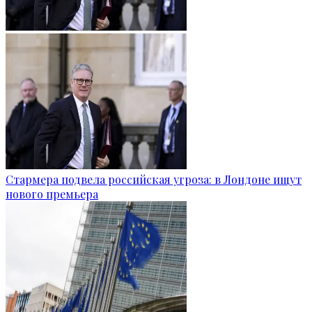
Стармера подвела российская угроза: в Лондоне ищут
нового премьера