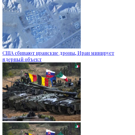
США сбивают иранские дроны, Иран минирует
ядерный объект