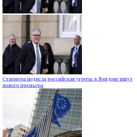
Стармера подвела российская угроза: в Лондоне ищут
нового премьера