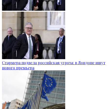
Стармера подвела российская угроза: в Лондоне ищут
нового премьера