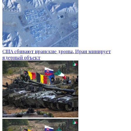
США сбивают иранские дроны, Иран минирует
ядерный объект