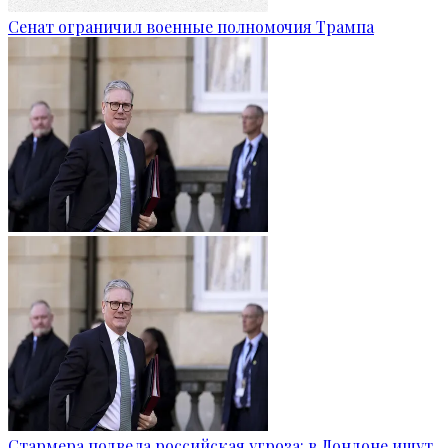
Сенат ограничил военные полномочия Трампа
Стармера подвела российская угроза: в Лондоне ищут