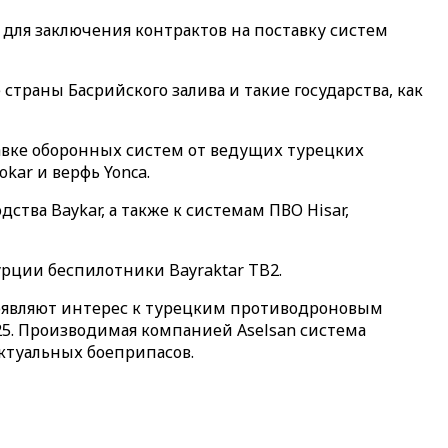
для заключения контрактов на поставку систем
страны Басрийского залива и такие государства, как
вке оборонных систем от ведущих турецких
kar и верфь Yonca.
ства Baykar, а также к системам ПВО Hisar,
урции беспилотники Bayraktar TB2.
роявляют интерес к турецким противодроновым
25. Производимая компанией Aselsan система
ктуальных боеприпасов.