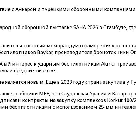
ствие с Анкарой и турецкими оборонными компаниями 
одной оборонной выставке SAHA 2026 в Стамбуле, где 
равительственный меморандум о намерениях по поста
беспилотников Baykar, производителя бронетехники Oto
собый интерес к ударным беспилотникам Akıncı производ
ых и средних высотах.
 является новым. Еще в 2023 году страна закупила у Т
кже сообщили MEE, что Саудовская Аравия и Катар п
писали контракты на закупку комплексов Korkut 100/
ыми беспилотниками с использованием 25-мм интелле