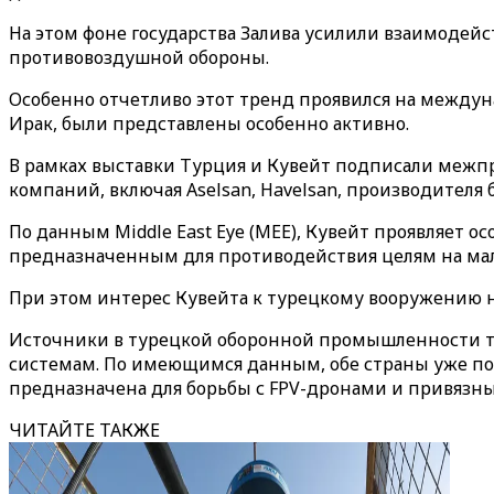
На этом фоне государства Залива усилили взаимодей
противовоздушной обороны.
Особенно отчетливо этот тренд проявился на междунар
Ирак, были представлены особенно активно.
В рамках выставки Турция и Кувейт подписали межп
компаний, включая Aselsan, Havelsan, производителя 
По данным Middle East Eye (MEE), Кувейт проявляет о
предназначенным для противодействия целям на мал
При этом интерес Кувейта к турецкому вооружению не
Источники в турецкой оборонной промышленности та
системам. По имеющимся данным, обе страны уже под
предназначена для борьбы с FPV-дронами и привязн
ЧИТАЙТЕ ТАКЖЕ