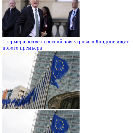
Стармера подвела российская угроза: в Лондоне ищут
нового премьера