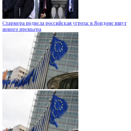
Стармера подвела российская угроза: в Лондоне ищут
нового премьера