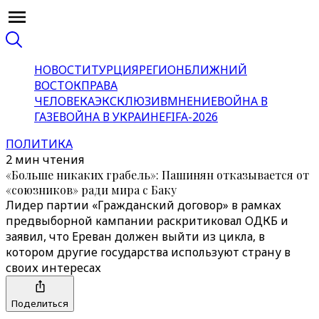
НОВОСТИ
ТУРЦИЯ
РЕГИОН
БЛИЖНИЙ
ВОСТОК
ПРАВА
ЧЕЛОВЕКА
ЭКСКЛЮЗИВ
МНЕНИЕ
ВОЙНА В
ГАЗЕ
ВОЙНА В УКРАИНЕ
FIFA-2026
ПОЛИТИКА
2 мин чтения
«Больше никаких грабель»: Пашинян отказывается от
«союзников» ради мира с Баку
Лидер партии «Гражданский договор» в рамках
предвыборной кампании раскритиковал ОДКБ и
заявил, что Ереван должен выйти из цикла, в
котором другие государства используют страну в
своих интересах
Поделиться