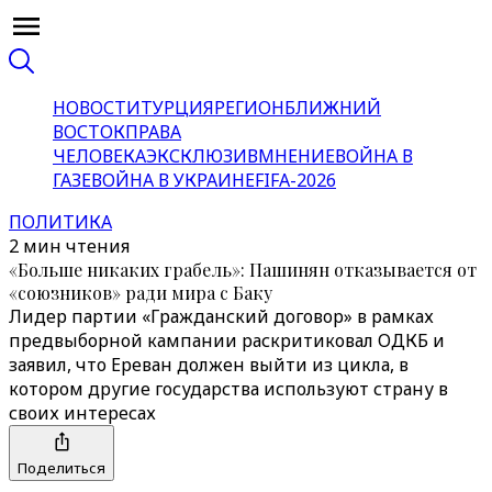
НОВОСТИ
ТУРЦИЯ
РЕГИОН
БЛИЖНИЙ
ВОСТОК
ПРАВА
ЧЕЛОВЕКА
ЭКСКЛЮЗИВ
МНЕНИЕ
ВОЙНА В
ГАЗЕ
ВОЙНА В УКРАИНЕ
FIFA-2026
ПОЛИТИКА
2 мин чтения
«Больше никаких грабель»: Пашинян отказывается от
«союзников» ради мира с Баку
Лидер партии «Гражданский договор» в рамках
предвыборной кампании раскритиковал ОДКБ и
заявил, что Ереван должен выйти из цикла, в
котором другие государства используют страну в
своих интересах
Поделиться