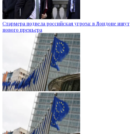
Стармера подвела российская угроза: в Лондоне ищут
нового премьера