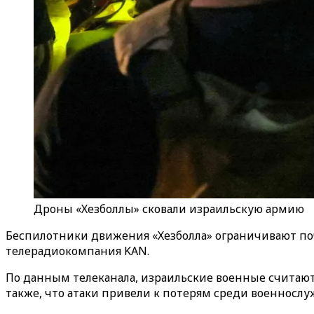
Дроны «Хезболлы» сковали израильскую армию
Беспилотники движения «Хезболла» ограничивают поч
телерадиокомпания KAN.
По данным телеканала, израильские военные считают
также, что атаки привели к потерям среди военносл