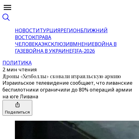
НОВОСТИ
ТУРЦИЯ
РЕГИОН
БЛИЖНИЙ
ВОСТОК
ПРАВА
ЧЕЛОВЕКА
ЭКСКЛЮЗИВ
МНЕНИЕ
ВОЙНА В
ГАЗЕ
ВОЙНА В УКРАИНЕ
FIFA-2026
ПОЛИТИКА
2 мин чтения
Дроны «Хезболлы» сковали израильскую армию
Израильское телевидение сообщает, что ливанские
беспилотники ограничили до 80% операций армии
на юге Ливана
Поделиться