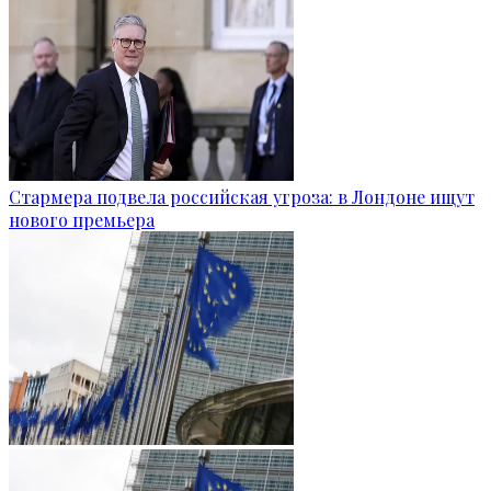
Стармера подвела российская угроза: в Лондоне ищут
нового премьера