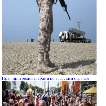
Иран пригрозил ударами по арабским странам