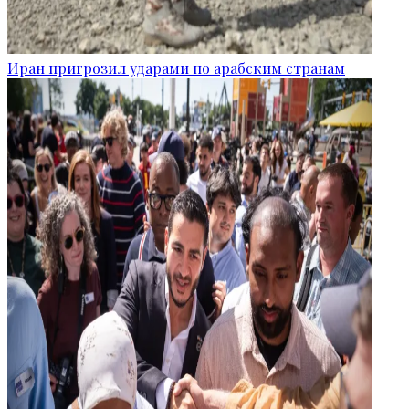
Иран пригрозил ударами по арабским странам