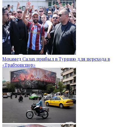
Мохамед Салах прибыл в Турцию для перехода в
«Трабзонспор»