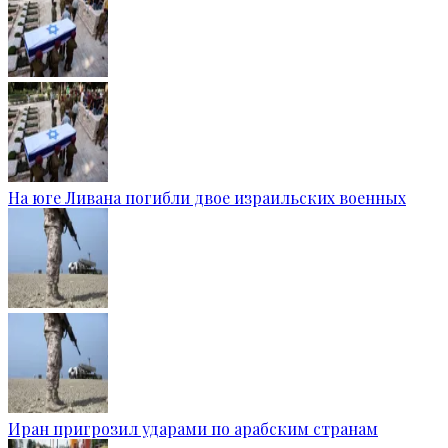
На юге Ливана погибли двое израильских военных
Иран пригрозил ударами по арабским странам