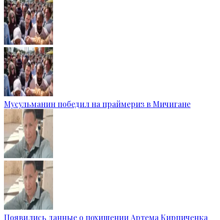
Мусульманин победил на праймериз в Мичигане
Появились данные о похищении Артема Кирпиченка