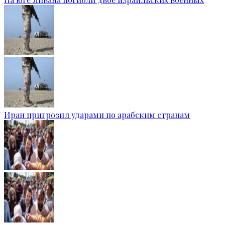
Иран пригрозил ударами по арабским странам