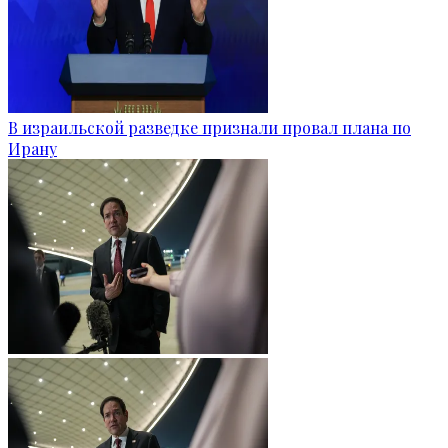
В израильской разведке признали провал плана по
Ирану