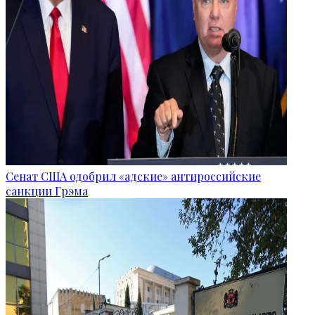
Сенат США одобрил «адские» антироссийские
санкции Грэма