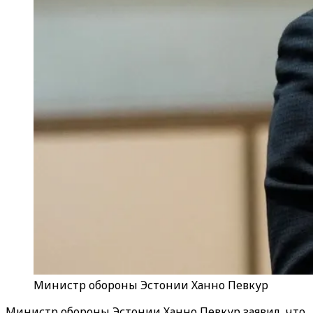
Министр обороны Эстонии Ханно Певкур
Министр обороны Эстонии Ханно Певкур заявил, что