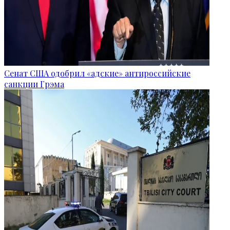
Сенат США одобрил «адские» антироссийские
санкции Грэма