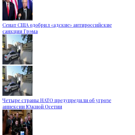
Сенат США одобрил «адские» антироссийские
санкции Грэма
Четыре страны НАТО предупредили об угрозе
аннексии Южной Осетии