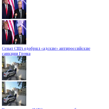
Сенат США одобрил «адские» антироссийские
санкции Грэма