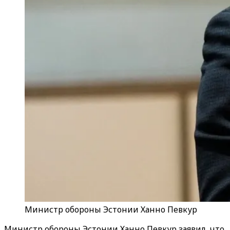
Министр обороны Эстонии Ханно Певкур
Министр обороны Эстонии Ханно Певкур заявил, что