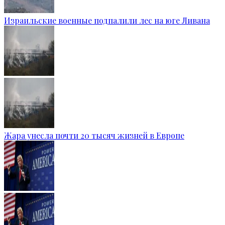
Израильские военные подпалили лес на юге Ливана
Жара унесла почти 20 тысяч жизней в Европе