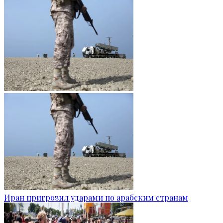
Иран пригрозил ударами по арабским странам