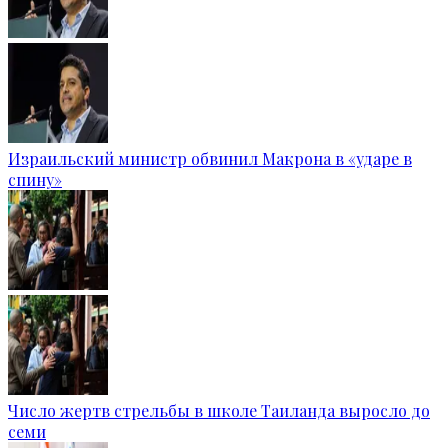
Израильский министр обвинил Макрона в «ударе в
спину»
Число жертв стрельбы в школе Таиланда выросло до
семи