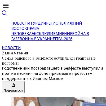
НОВОСТИ
ТУРЦИЯ
РЕГИОН
БЛИЖНИЙ
ВОСТОК
ПРАВА
ЧЕЛОВЕКА
ЭКСКЛЮЗИВ
МНЕНИЕ
ВОЙНА В
ГАЗЕ
ВОЙНА В УКРАИНЕ
FIFA-2026
НОВОСТИ
2 мин чтения
Семья раненого в Белфасте осудила ультраправые
погромы
Родственники пострадавшего в Белфасте выступили
против насилия на фоне призывов к протестам,
поддержанных Илоном Маском
Поделиться