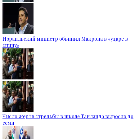
Израильский министр обвинил Макрона в «ударе в
спину»
Число жертв стрельбы в школе Таиланда выросло до
семи