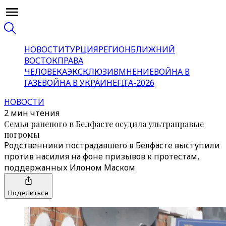
НОВОСТИ
ТУРЦИЯ
РЕГИОН
БЛИЖНИЙ
ВОСТОК
ПРАВА
ЧЕЛОВЕКА
ЭКСКЛЮЗИВ
МНЕНИЕ
ВОЙНА В
ГАЗЕ
ВОЙНА В УКРАИНЕ
FIFA-2026
НОВОСТИ
2 мин чтения
Семья раненого в Белфасте осудила ультраправые
погромы
Родственники пострадавшего в Белфасте выступили
против насилия на фоне призывов к протестам,
поддержанных Илоном Маском
Поделиться