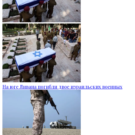
На юге Ливана погибли двое израильских военных