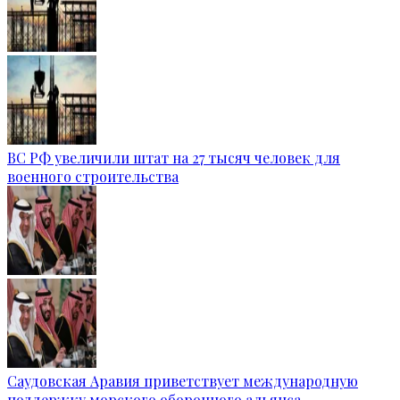
ВС РФ увеличили штат на 27 тысяч человек для
военного строительства
Саудовская Аравия приветствует международную
поддержку морского оборонного альянса