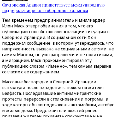
Саудовская Аравия приветствует международную
поддержку морского оборонного альянса
Тем временем предприниматель и миллиардер
Илон Маск отверг обвинения в том, что его
публикации способствовали эскалации ситуации в
Северной Ирландии. В социальной сети X он
поддержал сообщение, в котором утверждалось, что
напряженность вызвана не социальными сетями, не
самим Маском, не ультраправыми и не политиками,
а миграцией. Маск прокомментировал эту
публикацию словом «Именно», тем самым выразив
согласие с ее содержанием.
Массовые беспорядки в Северной Ирландии
вспыхнули после нападения с ножом на жителя
Белфаста. Последовавшие антииммигрантские
протесты переросли в столкновения и погромы, в
ходе которых были подожжены автомобили, автобус
и жилые дома. Представители властей ранее
призвали жителей сохранять спокойствие и не