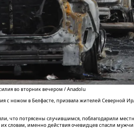
силия во вторник вечером / Anadolu
я с ножом в Белфасте, призвала жителей Северной Ирл
или, что потрясены случившимся, поблагодарили мес
о их словам, именно действия очевидцев спасли мужчи