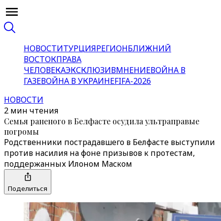
НОВОСТИ
ТУРЦИЯ
РЕГИОН
БЛИЖНИЙ
ВОСТОК
ПРАВА
ЧЕЛОВЕКА
ЭКСКЛЮЗИВ
МНЕНИЕ
ВОЙНА В
ГАЗЕ
ВОЙНА В УКРАИНЕ
FIFA-2026
НОВОСТИ
2 мин чтения
Семья раненого в Белфасте осудила ультраправые
погромы
Родственники пострадавшего в Белфасте выступили
против насилия на фоне призывов к протестам,
поддержанных Илоном Маском
Поделиться