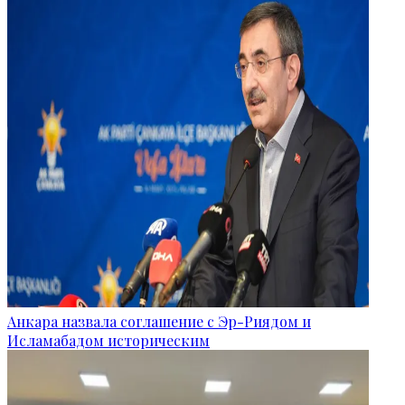
Анкара назвала соглашение с Эр-Риядом и
Исламабадом историческим