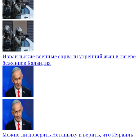
Израильские военные сорвали утренний азан в лагере
беженцев Каландия
Можно ли доверять Нетаньяху и верить, что Израиль