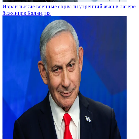
Израильские военные сорвали утренний азан в лагере
беженцев Каландия