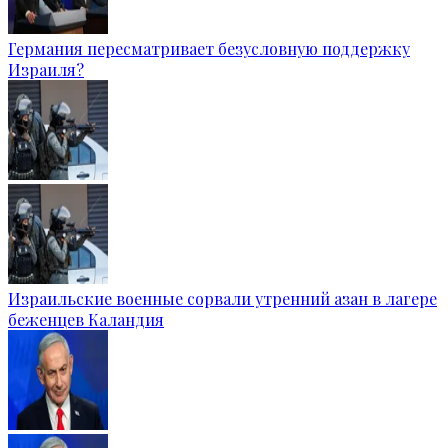
Германия пересматривает безусловную поддержку
Израиля?
Израильские военные сорвали утренний азан в лагере
беженцев Каландия