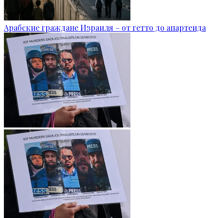
Арабские граждане Израиля – от гетто до апартеида