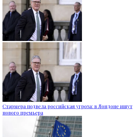
Стармера подвела российская угроза: в Лондоне ищут
нового премьера