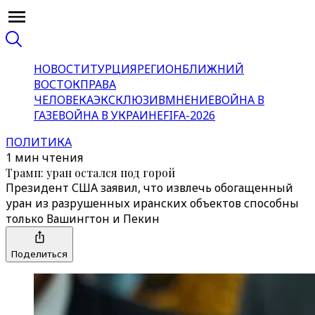
НОВОСТИ
ТУРЦИЯ
РЕГИОН
БЛИЖНИЙ
ВОСТОК
ПРАВА
ЧЕЛОВЕКА
ЭКСКЛЮЗИВ
МНЕНИЕ
ВОЙНА В
ГАЗЕ
ВОЙНА В УКРАИНЕ
FIFA-2026
ПОЛИТИКА
1 мин чтения
Трамп: уран остался под горой
Президент США заявил, что извлечь обогащенный
уран из разрушенных иранских объектов способны
только Вашингтон и Пекин
Поделиться