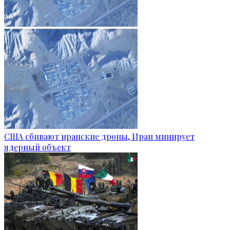
США сбивают иранские дроны, Иран минирует
ядерный объект