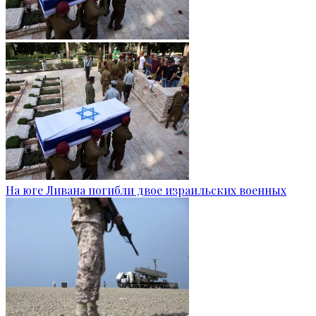
На юге Ливана погибли двое израильских военных