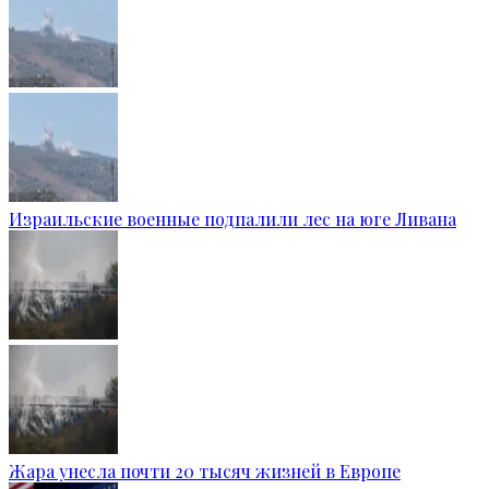
Израильские военные подпалили лес на юге Ливана
Жара унесла почти 20 тысяч жизней в Европе