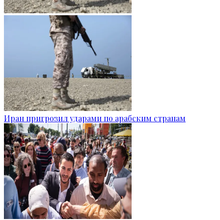
Иран пригрозил ударами по арабским странам