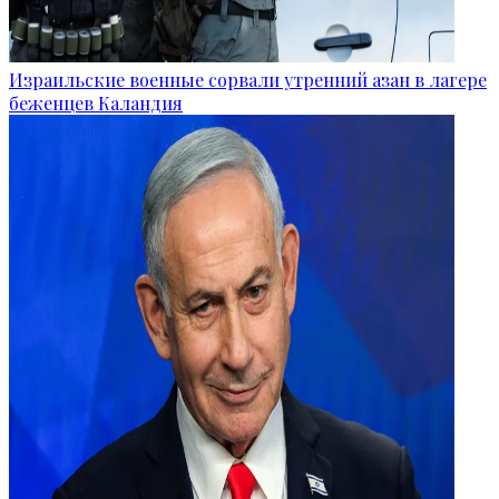
Израильские военные сорвали утренний азан в лагере
беженцев Каландия