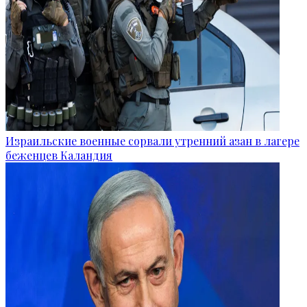
Израильские военные сорвали утренний азан в лагере
беженцев Каландия