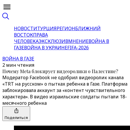
НОВОСТИ
ТУРЦИЯ
РЕГИОН
БЛИЖНИЙ
ВОСТОК
ПРАВА
ЧЕЛОВЕКА
ЭКСКЛЮЗИВ
МНЕНИЕ
ВОЙНА В
ГАЗЕ
ВОЙНА В УКРАИНЕ
FIFA-2026
ВОЙНА В ГАЗЕ
2 мин чтения
Почему Meta блокирует видеоролики о Палестине?
Модератор Facebook не одобрил видеоролик канала
«TRT на русском» о пытках ребенка в Газе. Платформа
заблокировала аккаунт за «контент чувствительного
характера». В видео израильские солдаты пытали 18-
месячного ребенка
Поделиться