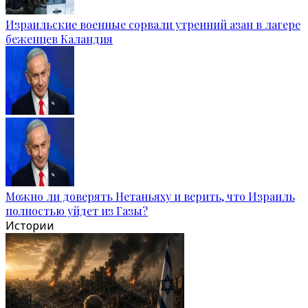
Израильские военные сорвали утренний азан в лагере
беженцев Каландия
Можно ли доверять Нетаньяху и верить, что Израиль
полностью уйдет из Газы?
Истории