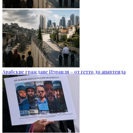
Арабские граждане Израиля – от гетто до апартеида