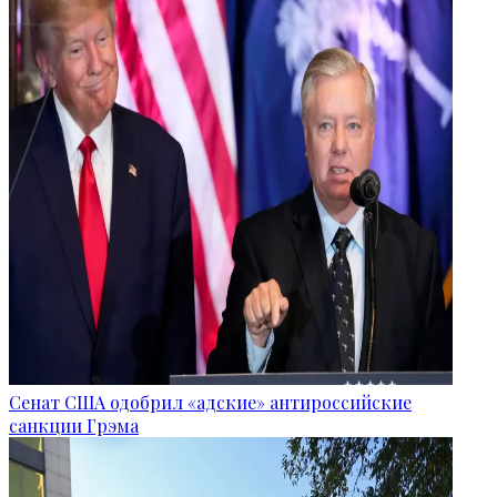
Сенат США одобрил «адские» антироссийские
санкции Грэма