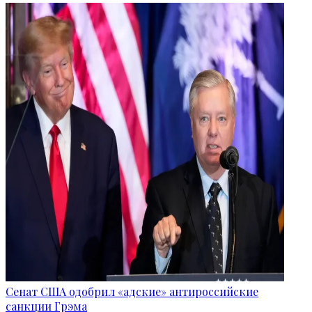
Сенат США одобрил «адские» антироссийские
санкции Грэма