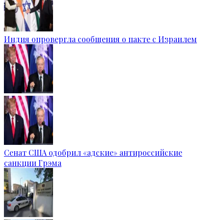
Индия опровергла сообщения о пакте с Израилем
Сенат США одобрил «адские» антироссийские
санкции Грэма