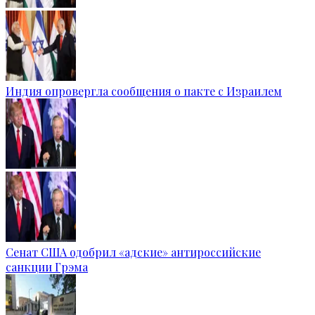
Индия опровергла сообщения о пакте с Израилем
Сенат США одобрил «адские» антироссийские
санкции Грэма