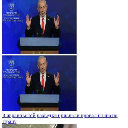
В израильской разведке признали провал плана по
Ирану