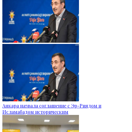
Анкара назвала соглашение с Эр-Риядом и
Исламабадом историческим