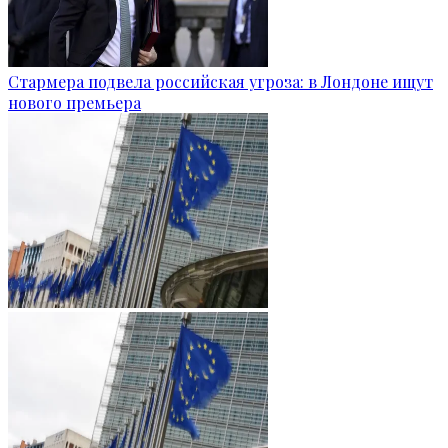
Стармера подвела российская угроза: в Лондоне ищут
нового премьера