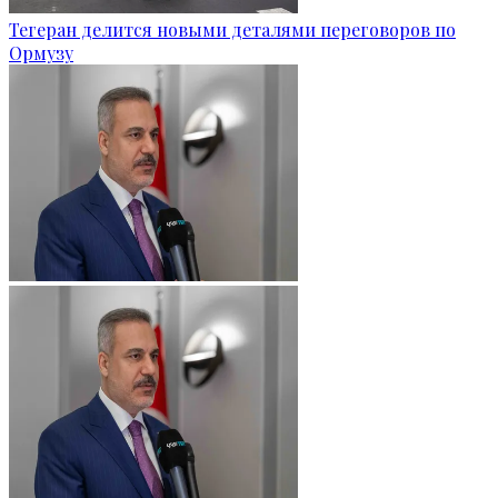
Тегеран делится новыми деталями переговоров по
Ормузу