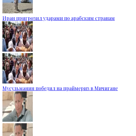
Иран пригрозил ударами по арабским странам
Мусульманин победил на праймериз в Мичигане