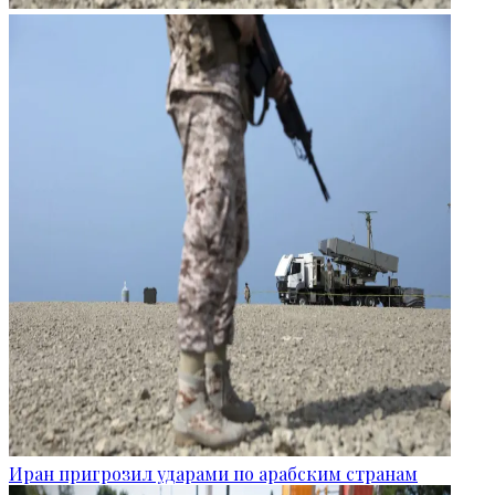
Иран пригрозил ударами по арабским странам