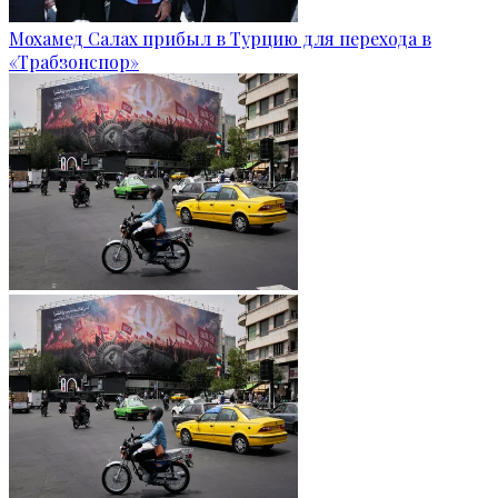
Мохамед Салах прибыл в Турцию для перехода в
«Трабзонспор»