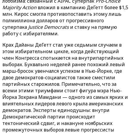
лоббизма: связанный с AIPAC суперпак
Pro-Choice
Majority Action
вложил в кампанию ДеГетт более $1,5
млн. Кирос смогла противопоставить этому лишь
полмиллиона долларов от прогрессивного
суперпака
Justice Democrats
и ставку на прямую
работу с избирателями.
Крах Дайаны ДеГетт стал уже седьмым случаем в
этом избирательном цикле, когда действующий
член Конгресса спотыкается на внутрипартийных
выборах. Буквально неделей ранее похожий левый
марш-бросок увенчался успехом в Нью-Йорке, где
двое демократов-социалистов также сместили
партийных старожилов. Примечательно, что за
всеми этими триумфами стоит фигура мэра Нью-
Йорка Зохрана Мамдани — одного из самых ярких и
влиятельных лидеров левого крыла американских
демократов. Эксперты единодушны: внутри
Демократической партии происходит
тектонический сдвиг, и накануне ноябрьских
промежуточных выборов левые прогрессисты