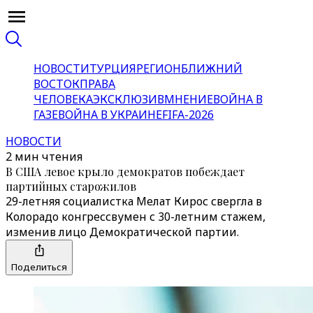
НОВОСТИ
ТУРЦИЯ
РЕГИОН
БЛИЖНИЙ
ВОСТОК
ПРАВА
ЧЕЛОВЕКА
ЭКСКЛЮЗИВ
МНЕНИЕ
ВОЙНА В
ГАЗЕ
ВОЙНА В УКРАИНЕ
FIFA-2026
НОВОСТИ
2 мин чтения
В США левое крыло демократов побеждает
партийных старожилов
29-летняя социалистка Мелат Кирос свергла в
Колорадо конгрессвумен с 30-летним стажем,
изменив лицо Демократической партии.
Поделиться