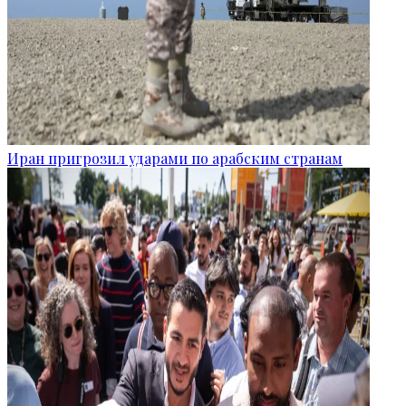
Иран пригрозил ударами по арабским странам