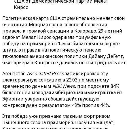
США от Демократической партии Мелат
Кирос
Политическая карта США стремительно меняет свои
очертания. Мощная волна левого обновления
привела к громкой сенсации в Колорадо. 29-летний
адвокат Мелат Кирос одержала триумфальную
победу на праймериз в 1-м избирательном округе
штата, отправив на политическую пенсию
тяжеловеса американской политики Дайану ДеГетт,
чья карьера в Конгрессе длилась почти тридцать лет.
Агентство
Associated Press
зафиксировало эту
электоральную сенсацию в 22:03 по местному
времени: по данным
NBC News
, при подсчете 84%
бюллетеней молодая амбициозная иммигрантка из
Эфиопии уверенно обошла действующую
конгрессвумен с результатом 49% против 44%.
Эта победа уже признана главным сюрпризом
нынешнего сезона праймериз. Получив мандат,
Кирос впишет свое имя в историю как первая