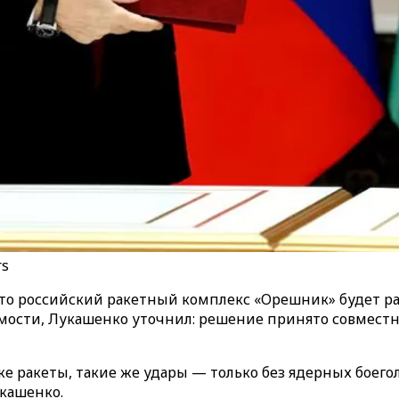
rs
что российский ракетный комплекс «Орешник» будет р
симости, Лукашенко уточнил: решение принято совмес
е ракеты, такие же удары — только без ядерных боегол
укашенко.