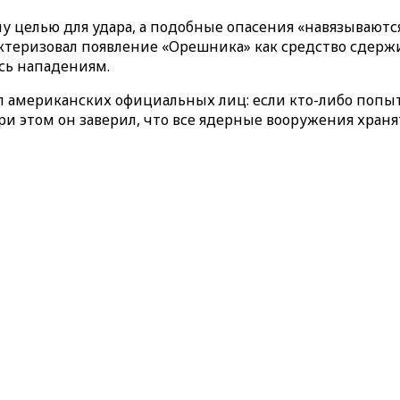
ну целью для удара, а подобные опасения «навязываютс
ктеризовал появление «Орешника» как средство сдержи
ись нападениям.
 американских официальных лиц: если кто-либо попыт
и этом он заверил, что все ядерные вооружения хран