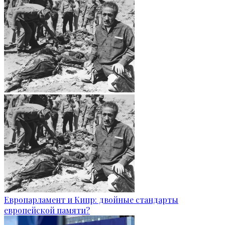
Европарламент и Кипр: двойные стандарты
европейской памяти?