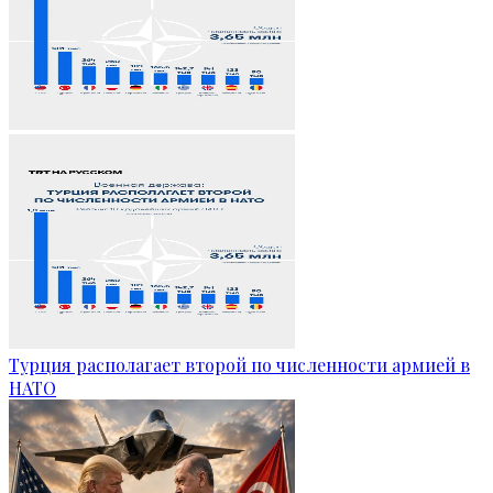
Турция располагает второй по численности армией в
НАТО