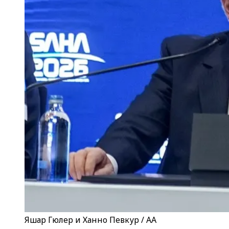
Яшар Гюлер и Ханно Певкур / AA