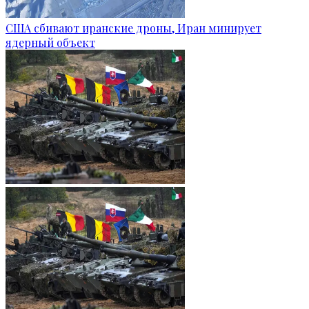
США сбивают иранские дроны, Иран минирует
ядерный объект