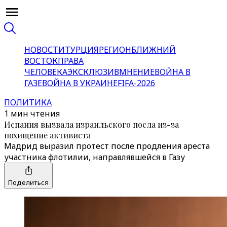
НОВОСТИ
ТУРЦИЯ
РЕГИОН
БЛИЖНИЙ
ВОСТОК
ПРАВА
ЧЕЛОВЕКА
ЭКСКЛЮЗИВ
МНЕНИЕ
ВОЙНА В
ГАЗЕ
ВОЙНА В УКРАИНЕ
FIFA-2026
ПОЛИТИКА
1 мин чтения
Испания вызвала израильского посла из-за
похищение активиста
Мадрид выразил протест после продления ареста
участника флотилии, направлявшейся в Газу
Поделиться