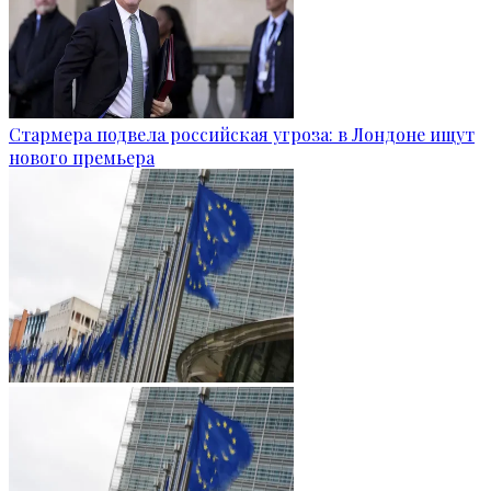
Стармера подвела российская угроза: в Лондоне ищут
нового премьера