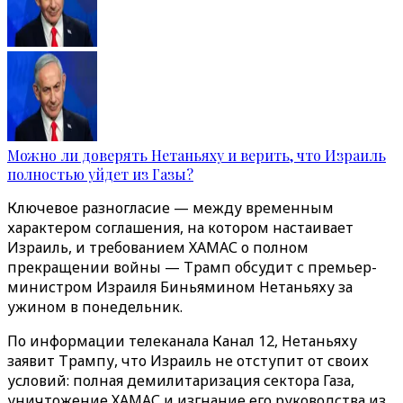
Можно ли доверять Нетаньяху и верить, что Израиль
полностью уйдет из Газы?
Ключевое разногласие — между временным
характером соглашения, на котором настаивает
Израиль, и требованием ХАМАС о полном
прекращении войны — Трамп обсудит с премьер-
министром Израиля Биньямином Нетаньяху за
ужином в понедельник.
По информации телеканала Канал 12, Нетаньяху
заявит Трампу, что Израиль не отступит от своих
условий: полная демилитаризация сектора Газа,
уничтожение ХАМАС и изгнание его руководства из