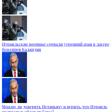
Израильские военные сорвали утренний азан в лагере
беженцев Каландия
Можно ли доверять Нетаньяху и верить, что Израиль
полностью уйдет из Газы?