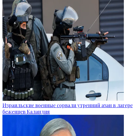
Израильские военные сорвали утренний азан в лагере
беженцев Каландия