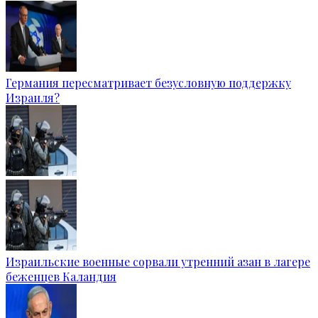
Германия пересматривает безусловную поддержку
Израиля?
Израильские военные сорвали утренний азан в лагере
беженцев Каландия