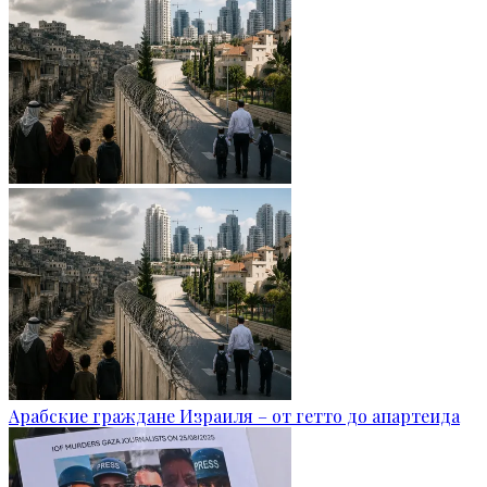
Арабские граждане Израиля – от гетто до апартеида