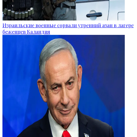
Израильские военные сорвали утренний азан в лагере
беженцев Каландия