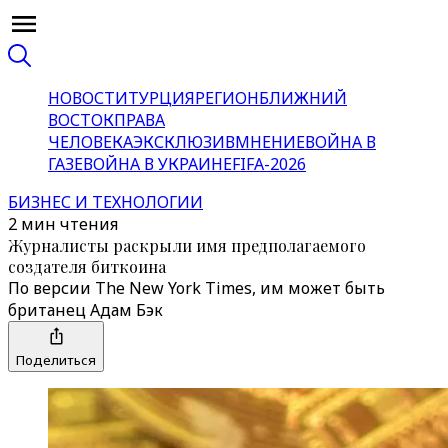
НОВОСТИ
ТУРЦИЯ
РЕГИОН
БЛИЖНИЙ
ВОСТОК
ПРАВА
ЧЕЛОВЕКА
ЭКСКЛЮЗИВ
МНЕНИЕ
ВОЙНА В
ГАЗЕ
ВОЙНА В УКРАИНЕ
FIFA-2026
БИЗНЕС И ТЕХНОЛОГИИ
2 мин чтения
Журналисты раскрыли имя предполагаемого
создателя биткоина
По версии The New York Times, им может быть
британец Адам Бэк
Поделиться