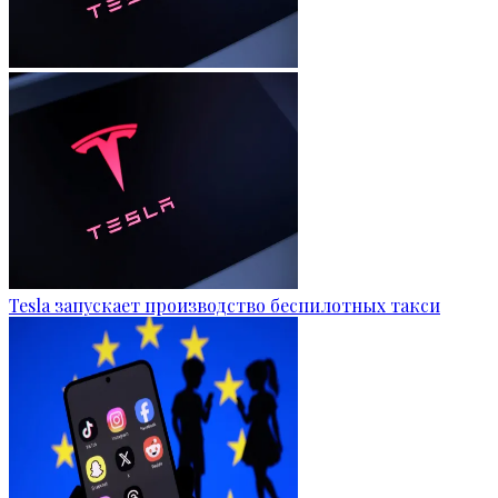
Tesla запускает производство беспилотных такси