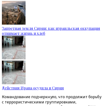
Запретная земля Сирии: как израильская оккупация
отнимает жизнь и хлеб
Действия Ирана осудила и Сирия
Командование подчеркнуло, что продолжит борьбу
с террористическими группировками,